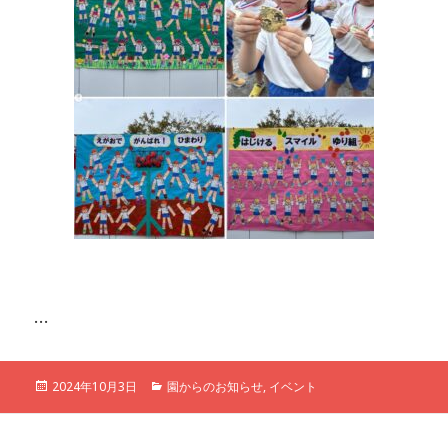
…
投
カ
2024年10月3日
園からのお知らせ
,
イベント
稿
テ
日:
ゴ
リ