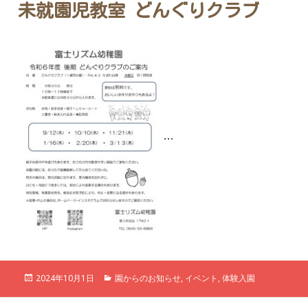
ー
未就園児教室 どんぐりクラブ
…
投
カ
2024年10月1日
園からのお知らせ
,
イベント
,
体験入園
稿
テ
日:
ゴ