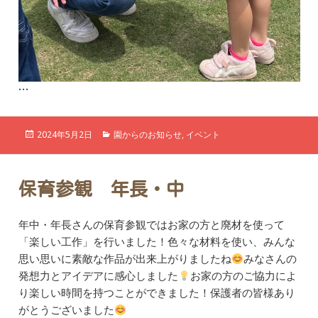
…
投
カ
2024年5月2日
園からのお知らせ
,
イベント
稿
テ
日:
ゴ
リ
ー
保育参観 年長・中
年中・年長さんの保育参観ではお家の方と廃材を使って
「楽しい工作」を行いました！
色々な材料を使い、みんな
思い思いに素敵な作品が出来上がりましたね
みなさんの
発想力とアイデアに感心しました
お家の方のご協力によ
り楽しい時間を持つことができました！保護者の皆様あり
がとうございました