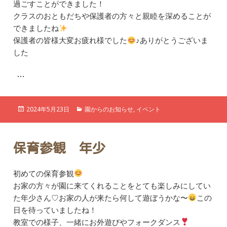
過ごすことができました！
クラスのおともだちや保護者の方々と親睦を深めることが
できましたね
保護者の皆様大変お疲れ様でした
♪ありがとうございま
した
…
投
カ
2024年5月23日
園からのお知らせ
,
イベント
稿
テ
日:
ゴ
リ
ー
保育参観 年少
初めての保育参観
お家の方々が園に来てくれることをとても楽しみにしてい
た年少さん♡
お家の人が来たら何して遊ぼうかな〜
この
日を待っていましたね！
教室での様子、一緒にお外遊びやフォークダンス