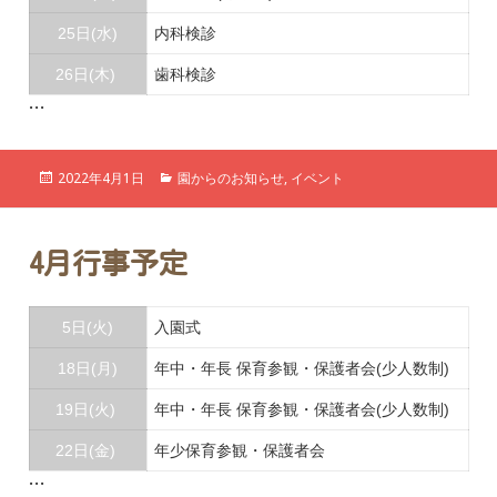
25日(水)
内科検診
26日(木)
歯科検診
…
投
カ
2022年4月1日
園からのお知らせ
,
イベント
稿
テ
日:
ゴ
リ
ー
4月行事予定
5日(火)
入園式
18日(月)
年中・年長 保育参観・保護者会(少人数制)
19日(火)
年中・年長 保育参観・保護者会(少人数制)
22日(金)
年少保育参観・保護者会
…