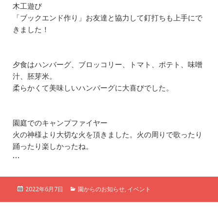
木工遊び
「ブックエンド作り」お友達と協力して釘打ちも上手にで
きました！
夕食はハンバーグ、ブロッコリー、トマト、ポテト、味噌
汁、胚芽米。
柔らかくて美味しいハンバーグに大喜びでした。
園庭でのキャンプファイヤー
火の神様より大切な火を頂きました。火の周りで歌ったり
踊ったり楽しかったね。
…
投
カ
2022年6月7日
園からのお知らせ
,
イベント
稿
テ
日:
ゴ
リ