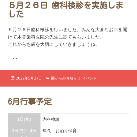
ー
５月２６日 歯科検診を実施しま
した
５月２６日歯科検診を行いました。みんな大きなお口を開
けて木暮歯科医院の先生に診てもらいました。
これからも歯を大切にしていきましょうね。
…
投
カ
2022年5月27日
園からのお知らせ
,
イベント
稿
テ
日:
ゴ
リ
ー
6月行事予定
1日(水)
内科検診
3日(金)～4日
年長 お泊り保育