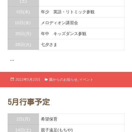
(土)
6日(水)
年少 英語・リトミック参観
15日(水)
メロディオン講習会
20日(月)
年中 キッズダンス参観
28日(火)
七夕さま
…
投
カ
2022年5月23日
園からのお知らせ
,
イベント
稿
テ
日:
ゴ
リ
ー
5月行事予定
2日(月)
希望保育
14日(土)
親子遠足(もちや)