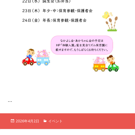
…
投
カ
2026年4月2日
イベント
稿
テ
日:
ゴ