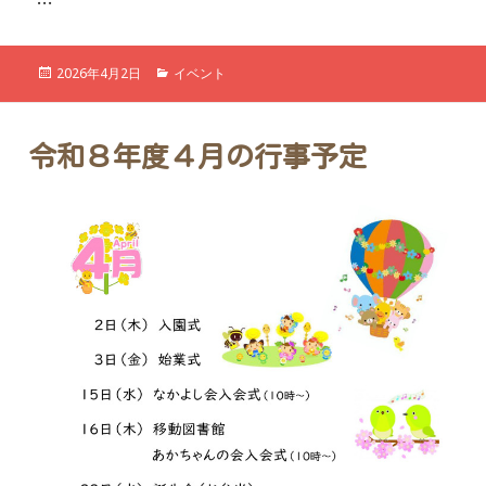
…
投
カ
2026年4月2日
イベント
稿
テ
日:
ゴ
リ
ー
令和８年度４月の行事予定