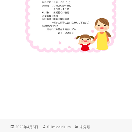
投
作
カ
2023年4月5日
fujimidairizum
未分類
稿
成
テ