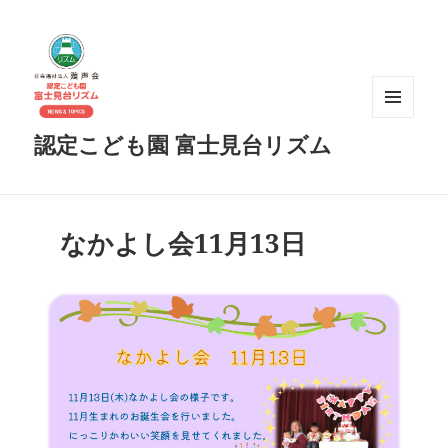
メニュ
認定こども園 富士見台リズム
ーとウ
ィジェ
ット
なかよし会11月13日