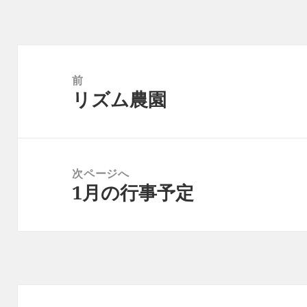
リ
ー
投
稿
前
リズム農園
ナ
前
ビ
の
ゲ
投
ー
稿:
次ページへ
シ
1月の行事予定
次
ョ
の
ン
投
稿: