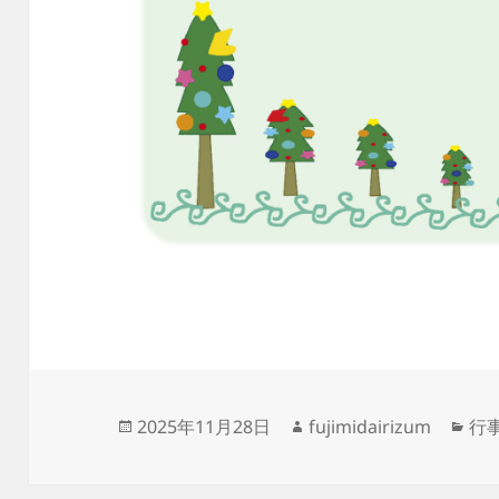
投
作
カ
2025年11月28日
fujimidairizum
行
稿
成
テ
日:
者
ゴ