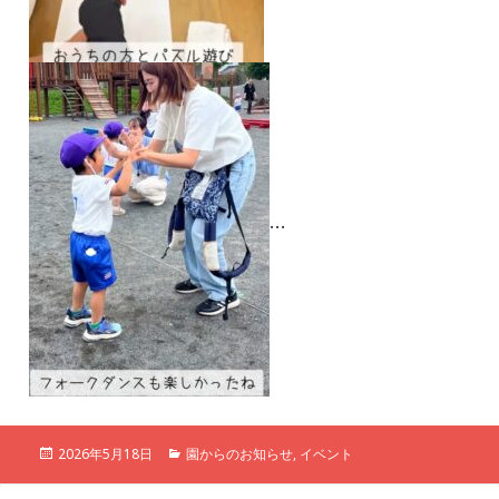
…
投
カ
2026年5月18日
園からのお知らせ
,
イベント
稿
テ
日:
ゴ