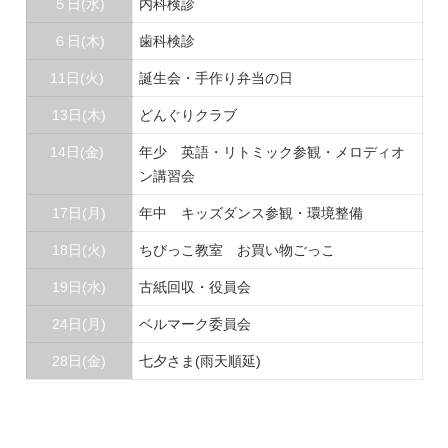
５日(水)
内科検診
６日(木)
歯科検診
11日(火)
誕生会・手作り弁当の日
13日(木)
どんぐりクラブ
14日(金)
年少 英語・リトミック参観・メロディオ
ン講習会
17日(月)
年中 キッズダンス参観・環境整備
18日(火)
ちびっこ教室 お買い物ごっこ
19日(水)
古紙回収・役員会
24日(月)
ベルマーク委員会
28日(金)
七夕さま(雨天順延)