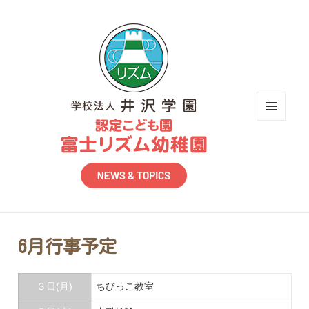
メニュ
ーとウ
ィジェ
ット
6月行事予定
３日(月)
ちびっこ教室