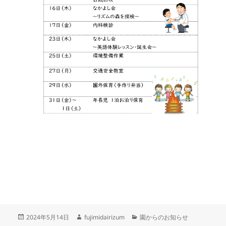
投
作
カ
2024年5月14日
fujimidairizum
園からのお知らせ
稿
成
テ