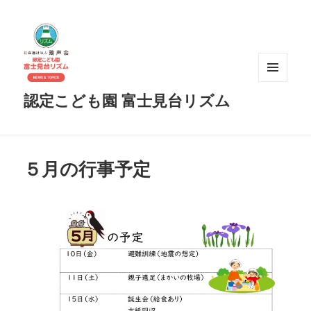
メニュ
認定こども園 富士見台リズム
ーとウ
ィジェ
ット
５月の行事予定