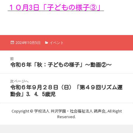
１０月3日「子どもの様子③」
投
カ
2024年10月5日
イベント
稿
テ
日:
ゴ
投
リ
前
稿
ー
令和６年「秋：子どもの様子」～動画②～
前
ナ
の
ビ
投
次ページへ
ゲ
稿:
令和６年９月２８日（日）「第４９回リズム運
次
ー
動会」3．4．5歳児
の
シ
投
ョ
稿:
Copyright © 学校法人 井沢学園・社会福祉法人 鶏声会, All Right
ン
Reserved.