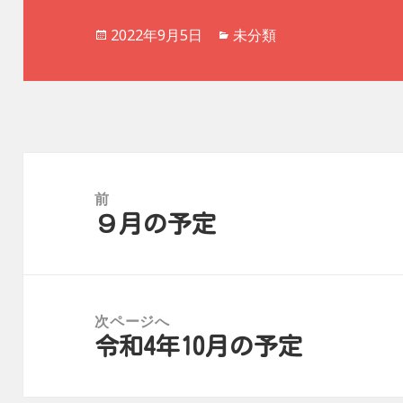
投
カ
2022年9月5日
未分類
稿
テ
日:
ゴ
リ
ー
投
稿
前
９月の予定
ナ
前
ビ
の
ゲ
投
ー
稿:
次ページへ
シ
令和4年10月の予定
次
ョ
の
ン
投